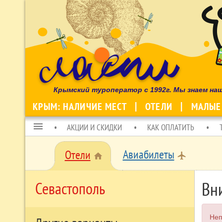
Крымский туроператор с 1992г. Мы знаем на
КРЫМ: НАЛИЧИЕ МЕСТ
ОТЕЛИ
МАЛЫЕ
menu
АКЦИИ И СКИДКИ
КАК ОПЛАТИТЬ
Авиабилеты
Отели
local_airport
home
Вн
Севастополь
Неп